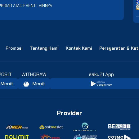
 PROMO ATAU EVENT LAINNYA
Promosi
Tentang Kami
Kontak Kami
Persyaratan & Ket
POSIT
WITHDRAW
saku21 App
Menit
Menit
Provider