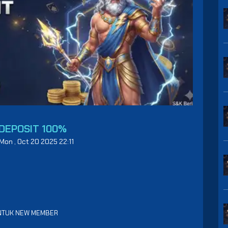
 DEPOSIT 100%
Mon , Oct 20 2025 22:11
 UNTUK NEW MEMBER