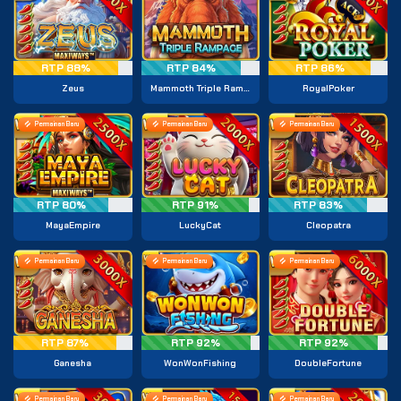
RTP 88%
RTP 84%
RTP 86%
Zeus
Mammoth Triple Rampage
RoyalPoker
Permainan Baru
Permainan Baru
Permainan Baru
RTP 80%
RTP 91%
RTP 83%
MayaEmpire
LuckyCat
Cleopatra
Permainan Baru
Permainan Baru
Permainan Baru
RTP 87%
RTP 92%
RTP 92%
Ganesha
WonWonFishing
DoubleFortune
Permainan Baru
Permainan Baru
Permainan Baru