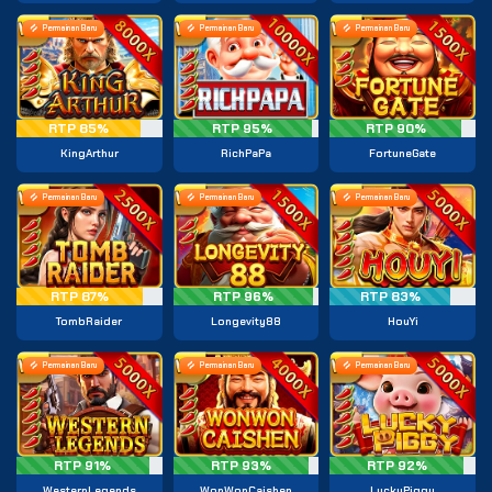
Permainan Baru
Permainan Baru
Permainan Baru
RTP 85%
RTP 95%
RTP 90%
KingArthur
RichPaPa
FortuneGate
Permainan Baru
Permainan Baru
Permainan Baru
RTP 87%
RTP 96%
RTP 83%
TombRaider
Longevity88
HouYi
Permainan Baru
Permainan Baru
Permainan Baru
RTP 91%
RTP 93%
RTP 92%
WesternLegends
WonWonCaishen
LuckyPiggy